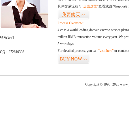
具体交易流程可
“点击这里”
查看或咨询support@
我要购买
>>
Process Overview:
4.cn is a world leading domain escrow service plat
million RMB transaction volume every year. We promi
联系我们
5 workdays.
For detailed process, you can
“visit here”
or contact
QQ：2726103981
BUY NOW
>>
Copyright © 1998 -2025 www.y