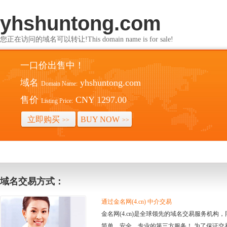
yhshuntong.com
您正在访问的域名可以转让!This domain name is for sale!
一口价出售中！
域名
yhshuntong.com
Domain Name:
售价
CNY 1297.00
Listing Price:
立即购买
BUY NOW
>>
>>
域名交易方式：
通过金名网(4.cn) 中介交易
金名网(4.cn)是全球领先的域名交易服务机
简单、安全、专业的第三方服务！ 为了保证交